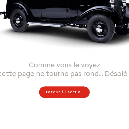
Comme vous le voyez
cette page ne tourne pas rond… Désolé 
retour à l'accueil