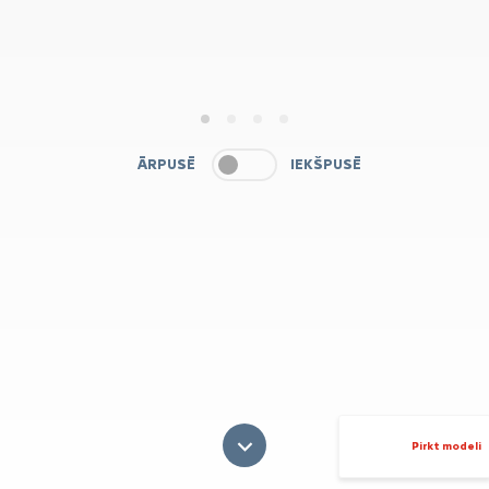
1
2
3
4
ĀRPUSĒ
IEKŠPUSĒ
Pirkt modeli