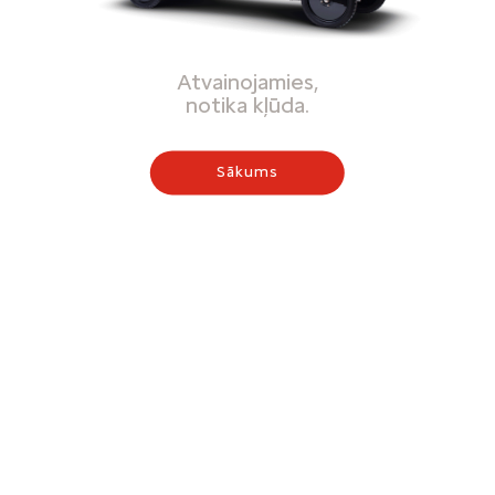
Atvainojamies,
notika kļūda.
Sākums