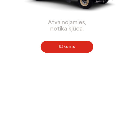
Atvainojamies,
notika kļūda.
Sākums