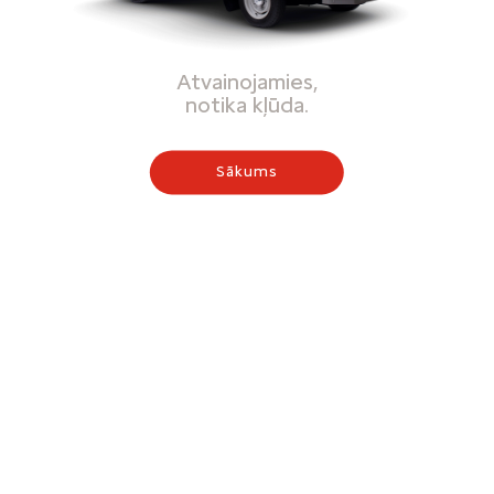
Atvainojamies,
notika kļūda.
Sākums