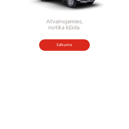
Atvainojamies,
notika kļūda.
Sākums